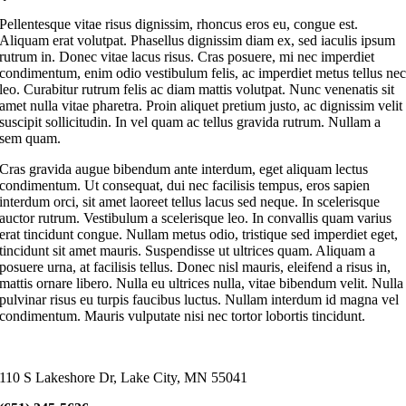
Pellentesque vitae risus dignissim, rhoncus eros eu, congue est.
Aliquam erat volutpat. Phasellus dignissim diam ex, sed iaculis ipsum
rutrum in. Donec vitae lacus risus. Cras posuere, mi nec imperdiet
condimentum, enim odio vestibulum felis, ac imperdiet metus tellus ne
leo. Curabitur rutrum felis ac diam mattis volutpat. Nunc venenatis sit
amet nulla vitae pharetra. Proin aliquet pretium justo, ac dignissim velit
suscipit sollicitudin. In vel quam ac tellus gravida rutrum. Nullam a
sem quam.
Cras gravida augue bibendum ante interdum, eget aliquam lectus
condimentum. Ut consequat, dui nec facilisis tempus, eros sapien
interdum orci, sit amet laoreet tellus lacus sed neque. In scelerisque
auctor rutrum. Vestibulum a scelerisque leo. In convallis quam varius
erat tincidunt congue. Nullam metus odio, tristique sed imperdiet eget,
tincidunt sit amet mauris. Suspendisse ut ultrices quam. Aliquam a
posuere urna, at facilisis tellus. Donec nisl mauris, eleifend a risus in,
mattis ornare libero. Nulla eu ultrices nulla, vitae bibendum velit. Nulla
pulvinar risus eu turpis faucibus luctus. Nullam interdum id magna vel
condimentum. Mauris vulputate nisi nec tortor lobortis tincidunt.
110 S Lakeshore Dr, Lake City, MN 55041