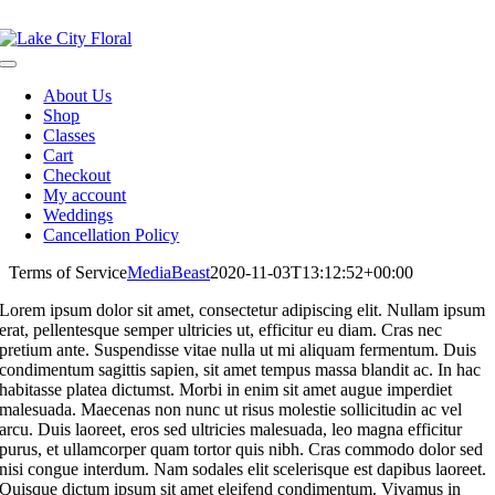
Skip
NOW OPEN!
IN STORE PICKUP OR DELIVERY AVAILABLE
to
content
Toggle
Navigation
About Us
Shop
Classes
Cart
Checkout
My account
Weddings
Cancellation Policy
Terms of Service
MediaBeast
2020-11-03T13:12:52+00:00
Lorem ipsum dolor sit amet, consectetur adipiscing elit. Nullam ipsum
erat, pellentesque semper ultricies ut, efficitur eu diam. Cras nec
pretium ante. Suspendisse vitae nulla ut mi aliquam fermentum. Duis
condimentum sagittis sapien, sit amet tempus massa blandit ac. In hac
habitasse platea dictumst. Morbi in enim sit amet augue imperdiet
malesuada. Maecenas non nunc ut risus molestie sollicitudin ac vel
arcu. Duis laoreet, eros sed ultricies malesuada, leo magna efficitur
purus, et ullamcorper quam tortor quis nibh. Cras commodo dolor sed
nisi congue interdum. Nam sodales elit scelerisque est dapibus laoreet.
Quisque dictum ipsum sit amet eleifend condimentum. Vivamus in