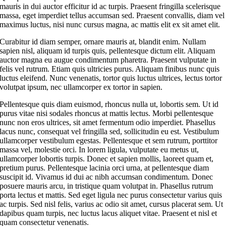
mauris in dui auctor efficitur id ac turpis. Praesent fringilla scelerisque
massa, eget imperdiet tellus accumsan sed. Praesent convallis, diam vel
maximus luctus, nisi nunc cursus magna, ac mattis elit ex sit amet elit.
Curabitur id diam semper, ornare mauris at, blandit enim. Nullam
sapien nisl, aliquam id turpis quis, pellentesque dictum elit. Aliquam
auctor magna eu augue condimentum pharetra. Praesent vulputate in
felis vel rutrum. Etiam quis ultricies purus. Aliquam finibus nunc quis
luctus eleifend. Nunc venenatis, tortor quis luctus ultrices, lectus tortor
volutpat ipsum, nec ullamcorper ex tortor in sapien.
Pellentesque quis diam euismod, rhoncus nulla ut, lobortis sem. Ut id
purus vitae nisi sodales rhoncus at mattis lectus. Morbi pellentesque
nunc non eros ultrices, sit amet fermentum odio imperdiet. Phasellus
lacus nunc, consequat vel fringilla sed, sollicitudin eu est. Vestibulum
ullamcorper vestibulum egestas. Pellentesque et sem rutrum, porttitor
massa vel, molestie orci. In lorem ligula, vulputate eu metus ut,
ullamcorper lobortis turpis. Donec et sapien mollis, laoreet quam et,
pretium purus. Pellentesque lacinia orci urna, at pellentesque diam
suscipit id. Vivamus id dui ac nibh accumsan condimentum. Donec
posuere mauris arcu, in tristique quam volutpat in. Phasellus rutrum
porta lectus et mattis. Sed eget ligula nec purus consectetur varius quis
ac turpis. Sed nisl felis, varius ac odio sit amet, cursus placerat sem. Ut
dapibus quam turpis, nec luctus lacus aliquet vitae. Praesent et nisl et
quam consectetur venenatis.